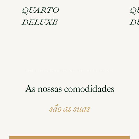
QUARTO
Q
DELUXE
D
QUARTO
QUARTO
DELUXE
DUPLO
THE
FINEST
HOTEL
AT
THE
BEST
PRICE
As
nossas
comodidades
são
as
suas