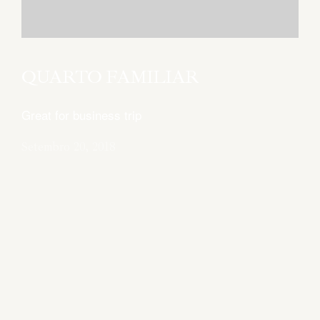
Os Nossos Quartos
Contactos
QUARTO FAMILIAR
Great for business trip
Contacto:
(+315) 231 930 150
Setembro 20, 2018