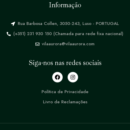
Informação
Rua Barbosa Collen, 3050-243, Luso - PORTUGAL
(+351) 231 930 150 (Chamada para rede fixa nacional)
vilaaurora@vilaaurora.com
Siga-nos nas redes sociais
Política de Privacidade
Livro de Reclamações