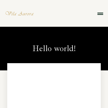
Hello world!
Welcome to
Hoteller | Modern Hotel
WordPress Theme Sites
. This is your first
Reserve agora
post. Edit or delete it, then start writing!