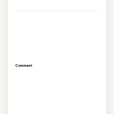
Leave A Reply
O seu endereço de email não será
QUARTO
QUARTO
DELUXE
DUPLO
publicado.
Campos obrigatórios marcados
com
*
Comment